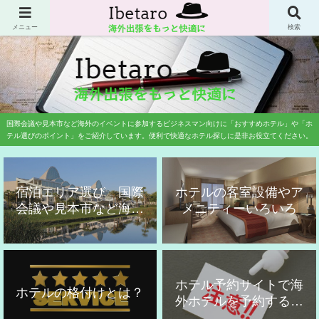
業務渡航専門の旅行会社に20年勤務歴した旅行のプロが国際会議や国際学会、
展示会、見本市などのイベント参加者にお勧めのホテルをご紹介しています。
メニュー
検索
国際会議や見本市など海外のイベントに参加するビジネスマン向けに「おすすめホテル」や「ホ
テル選びのポイント」をご紹介しています。便利で快適なホテル探しに是非お役立てください。
宿泊エリア選び 国際
ホテルの客室設備やア
会議や見本市など海外
メニティーいろいろ
出張用
ホテル予約サイトで海
ホテルの格付けとは？
外ホテルを予約する時
の注意点