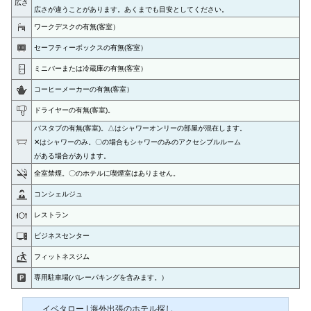
広さ
広さが違うことがあります。
あくまでも目安としてください。
ワークデスクの有無(客室）
セーフティーボックスの有無(客室）
ミニバーまたは冷蔵庫の有無(客室）
コーヒーメーカーの有無(客室）
ドライヤーの有無(客室)。
バスタブの有無(客室)。△はシャワーオンリーの部屋が混在します。
✕はシャワーのみ。〇の場合もシャワーのみのアクセシブルルーム
がある場合があります。
全室禁煙。〇のホテルに喫煙室はありません。
コンシェルジュ
レストラン
ビジネスセンター
フィットネスジム
専用駐車場(バレーパキングを含みます。）
イベタロー | 海外出張のホテル探し