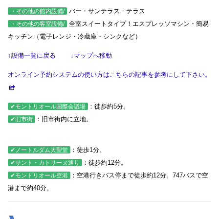
バー・サンテラス・テラス
・その他の館内設備/
全室スイートタイプ！エスプレッソマシン・簡易
・その他の客室設備/
キッチン（電子レンジ・冷蔵庫・シンクなど）
↑設備一覧に戻る
↓マップへ移動
オンライン予約システムの使い方はこちらの記事を参考にして下さい。
：徒歩約5分。
✔モントリオール国際会議場
：旧市街内に立地。
✔旧市街
：徒歩1分。
✔ノートルダム大聖堂
：徒歩約12分。
✔サント・カトリーヌ通り
：空港行きバス停まで徒歩約12分。747バスで空
✔モントリオール空港
港まで約40分。