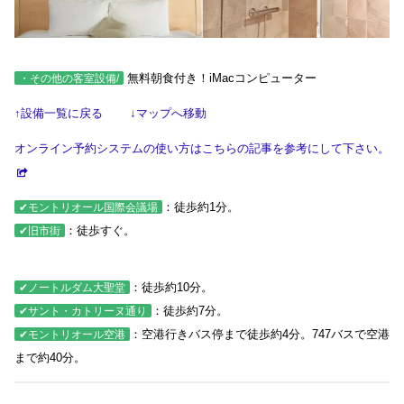
無料朝食付き！iMacコンピューター
・その他の客室設備/
↑設備一覧に戻る
↓マップへ移動
オンライン予約システムの使い方はこちらの記事を参考にして下さい。
：徒歩約1分。
✔モントリオール国際会議場
：徒歩すぐ。
✔旧市街
：徒歩約10分。
✔ノートルダム大聖堂
：徒歩約7分。
✔サント・カトリーヌ通り
：空港行きバス停まで徒歩約4分。747バスで空港
✔モントリオール空港
まで約40分。