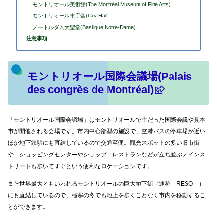
モントリオール美術館(The Montréal Museum of Fine Arts)
モントリオール市庁舎(City Hall)
ノートルダム大聖堂(Basilique Notre-Dame)
注意事項
モントリオール国際会議場(Palais
des congrès de Montréal)
「モントリオール国際会議場」はモントリオールで主だった国際会議や見本
市が開催される会場です。市内中心部型の施設で、空港バスの停車場が近い
ほか地下鉄駅にも直結しているので交通至便。観光スポットの多い旧市街
や、ショッピングセンターやショップ、レストランなどが立ち並ぶメインス
トリートも歩いてすぐという便利なロケーションです。
また世界最大ともいわれるモントリオールの巨大地下街（通称「RESO」）
にも直結しているので、極寒の冬でも地上を歩くことなく市内を移動するこ
とができます。