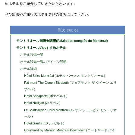
めホテルをご紹介していきたいと思います。
ぜひ出張やご旅行のホテル選びの参考にして下さい。
目次
モントリオール国際会議場(Palais des congrès de Montréal)
モントリオールのおすすめホテル
ホテル設備一覧
ホテル設備一覧のアイコン説明
ホテル詳細
Hôtel Birks Montréal (ホテル バークス モントリオール)
Fairmont The Queen Elizabeth (フェアモント ザ クイーン エリ
ザベス)
Hotel Bonaparte (ボナパルト)
Hotel Nelligan (ネリガン)
Le SaintSulpice Hotel Montreal (ル サン-シュルピス モントリオ
ール )
Hotel Gault (ホテル ガルト)
Courtyard by Marriott Montreal Downtown (コートヤード バイ