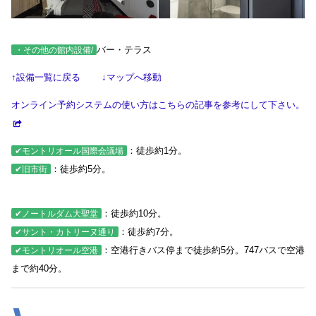
バー・テラス
・その他の館内設備/
↑設備一覧に戻る
↓マップへ移動
オンライン予約システムの使い方はこちらの記事を参考にして下さい。
：徒歩約1分。
✔モントリオール国際会議場
：徒歩約5分。
✔旧市街
：徒歩約10分。
✔ノートルダム大聖堂
：徒歩約7分。
✔サント・カトリーヌ通り
：空港行きバス停まで徒歩約5分。747バスで空港
✔モントリオール空港
まで約40分。