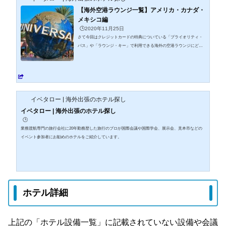
【海外空港ラウンジ一覧】アメリカ・カナダ・
メキシコ編
🕒️2020年11月25日
さて今回はクレジットカードの特典についている「プライオリティ・
パス」や「ラウンジ・キー」で利用できる海外の空港ラウンジにどの
ようなところがあるか、主だった空港のラウンジと位置をピックアッ
プして一覧にしてみました。こうして一覧表を作ってみると「プライ
オリティ・パス」や「ラウンジ・キー」で使えるラウンジは日本から
直行便が飛んでいる都市や人気の観光都市をほぼ全て網羅しているの
で、海外旅行や出張の多い方は使える機会が多いと思います。「そも
そもラウンジを使える機会ってそんなにあるの？」と疑問に持つ方
イベタロー | 海外出張のホテル探し
も...
イベタロー | 海外出張のホテル探し
🕒️
業務渡航専門の旅行会社に20年勤務歴した旅行のプロが国際会議や国際学会、展示会、見本市などの
イベント参加者にお勧めのホテルをご紹介しています。
ホテル詳細
上記の「
ホテル設備一覧」に記載されていない設備や会議