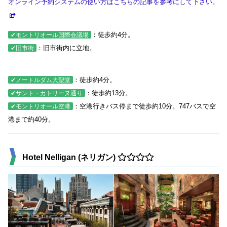
オンライン予約システムの使い方はこちらの記事を参考にして下さい。
：徒歩約4分。
✔モントリオール国際会議場
：旧市街内に立地。
✔旧市街
：徒歩約4分。
✔ノートルダム大聖堂
：徒歩約13分。
✔サント・カトリーヌ通り
：空港行きバス停まで徒歩約10分。747バスで空
✔モントリオール空港
港まで約40分。
Hotel Nelligan (ネリガン)