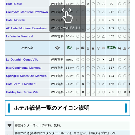
Hotel Gault
WiFi/無料
33㎡~
△
〇
✕
〇
〇
△
30
〇
〇
〇
Courtyard Montreal Downtown
WiFi/無料
37㎡~
〇
〇
〇
〇
〇
△
212
〇
〇
〇
Hotel Monville
WiFi/無料
22㎡~
〇
〇
〇
〇
〇
✕
269
〇
〇
〇
スクロールできます
AC Hotel Montreal Downtown
WiFi/無料
31㎡~
〇
〇
〇
〇
〇
✕
169
〇
〇
〇
Le Westin Montreal
WiFi/無料
30㎡~
〇
〇
〇
〇
〇
△
455
〇
〇
〇
ホテル名
広さ
客室数
Le Dauphin CentreVille
WiFi/無料
none
〇
〇
〇
〇
〇
✕
114
〇
✕
✕
InterContinental Montreal
WiFi/無料
38㎡~
〇
〇
〇
〇
〇
△
357
〇
〇
〇
SpringHill Suites Old Montreal
WiFi/無料
39㎡~
〇
✕
〇
〇
〇
〇
124
〇
〇
〇
Hotel Zero 1 Montreal
WiFi/無料
21㎡~
〇
✕
〇
〇
〇
✕
165
〇
〇
✕
Holiday Inn Centre Ville
WiFi/無料
27㎡~
〇
✕
〇
〇
〇
〇
235
〇
✕
✕
ホテル設備一覧のアイコン説明
客室インターネットの有料、無料。
客室の広さ(基本的にスタンダードルーム)。単位は㎡。
部屋タイプによって