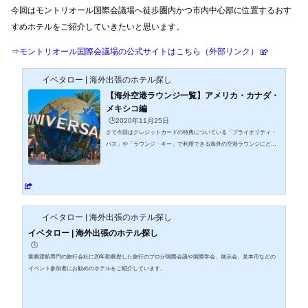
今回はモントリオール国際会議場へ徒歩圏内かつ市内中心部に位置するおす
すめホテルをご紹介していきたいと思います。
⇒モントリオール国際会議場の公式サイトはこちら（外部リンク）
イベタロー | 海外出張のホテル探し
【海外空港ラウンジ一覧】アメリカ・カナダ・
メキシコ編
🕒️2020年11月25日
さて今回はクレジットカードの特典についている「プライオリティ・
パス」や「ラウンジ・キー」で利用できる海外の空港ラウンジにどの
ようなところがあるか、主だった空港のラウンジと位置をピックアッ
プして一覧にしてみました。こうして一覧表を作ってみると「プライ
オリティ・パス」や「ラウンジ・キー」で使えるラウンジは日本から
直行便が飛んでいる都市や人気の観光都市をほぼ全て網羅しているの
で、海外旅行や出張の多い方は使える機会が多いと思います。「そも
そもラウンジを使える機会ってそんなにあるの？」と疑問に持つ方
イベタロー | 海外出張のホテル探し
も...
イベタロー | 海外出張のホテル探し
🕒️
業務渡航専門の旅行会社に20年勤務歴した旅行のプロが国際会議や国際学会、展示会、見本市などの
イベント参加者にお勧めのホテルをご紹介しています。