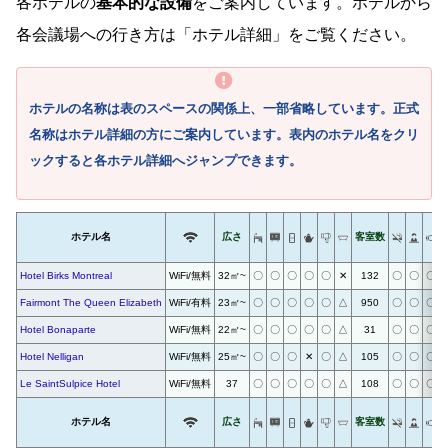
各ホテルの
基本的な設備
をご案内しています。ホテルから
各会議場への行き方は「ホテル詳細」をご覧ください。
ホテルの名称は表のスペースの関係上、一部省略しています。正式
名称はホテル詳細の方にご案内しています。表内のホテル名をクリ
ックすると各ホテル詳細へジャンプできます。
ホテル名
広さ
客室数
Hotel Birks Montreal
WiFi/無料
32㎡~
〇
〇
〇
〇
〇
✕
132
〇
〇
〇
Fairmont The Queen Elizabeth
WiFi/有料
23㎡~
〇
〇
〇
〇
〇
△
950
〇
〇
〇
Hotel Bonaparte
WiFi/無料
22㎡~
〇
〇
〇
〇
〇
△
31
〇
〇
〇
Hotel Nelligan
WiFi/無料
25㎡~
〇
〇
〇
✕
〇
△
105
〇
〇
〇
Le SaintSulpice Hotel
WiFi/無料
37
〇
〇
〇
〇
〇
△
108
〇
〇
〇
ホテル名
広さ
客室数