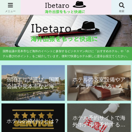
業務渡航専門の旅行会社に20年勤務歴した旅行のプロが国際会議や国際学会、
展示会、見本市などのイベント参加者にお勧めのホテルをご紹介しています。
メニュー
検索
国際会議や見本市など海外のイベントに参加するビジネスマン向けに「おすすめホテル」や「ホ
テル選びのポイント」をご紹介しています。便利で快適なホテル探しに是非お役立てください。
宿泊エリア選び 国際
ホテルの客室設備やア
会議や見本市など海外
メニティーいろいろ
出張用
ホテル予約サイトで海
ホテルの格付けとは？
外ホテルを予約する時
の注意点