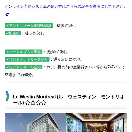
オンライン予約システムの使い方はこちらの記事を参考にして下さい。
：徒歩約3分。
✔モントリオール国際会議場
：徒歩約3分。
✔旧市街
：徒歩約10分。
✔ノートルダム大聖堂
：通り沿いに立地。
✔サント・カトリーヌ通り
：ホテル目の前の空港行きバス停から747バスで
✔モントリオール空港
空港まで約40分。
Le Westin Montreal (ル ウェスティン モントリオ
ール)