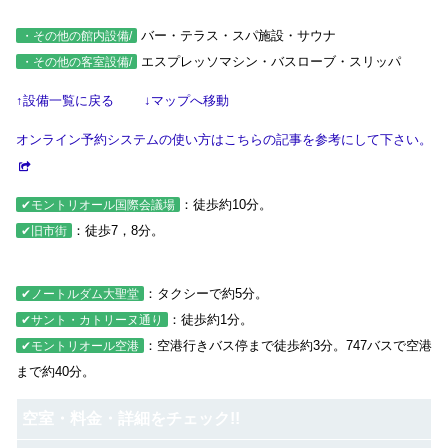
バー・テラス・スパ施設・サウナ
・その他の館内設備/
エスプレッソマシン・バスローブ・スリッパ
・その他の客室設備/
↑設備一覧に戻る
↓マップへ移動
オンライン予約システムの使い方はこちらの記事を参考にして下さい。
：徒歩約10分。
✔モントリオール国際会議場
：徒歩7，8分。
✔旧市街
：タクシーで約5分。
✔ノートルダム大聖堂
：徒歩約1分。
✔サント・カトリーヌ通り
：空港行きバス停まで徒歩約3分。747バスで空港
✔モントリオール空港
まで約40分。
空室・料金・詳細をチェック!!