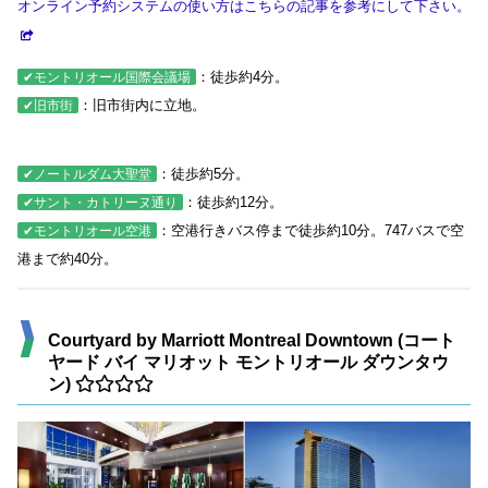
オンライン予約システムの使い方はこちらの記事を参考にして下さい。
：徒歩約4分。
✔モントリオール国際会議場
：旧市街内に立地。
✔旧市街
：徒歩約5分。
✔ノートルダム大聖堂
：徒歩約12分。
✔サント・カトリーヌ通り
：空港行きバス停まで徒歩約10分。747バスで空
✔モントリオール空港
港まで約40分。
Courtyard by Marriott Montreal Downtown (コート
ヤード バイ マリオット モントリオール ダウンタウ
ン)