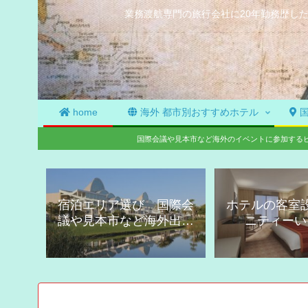
業務渡航専門の旅行会社に20年勤務歴し
home
海外 都市別おすすめホテル
国
国際会議や見本市など海外のイベントに参加する
宿泊エリア選び 国際会
ホテルの客室
議や見本市など海外出張
ニティーい
用