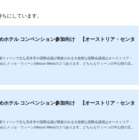
待ちにしています。
めホテル コンベンション参加向け 【オーストリア・センタ
場ウィーンで主な見本市や国際会議が開催される大規模な国際会議場はオーストリア・
r Vienna)とメッセ・ウィーン(Messe Wien)の２つあります。どちらもウィーンの中心部の北東
機関の発達したウィーン市内からは地下鉄で簡単にアクセスできます。特にウィーン随
に有名な歩行者天国「ケルントナー通り」を中心に広がる繁華街は、両会場へのアクセ
ストラン、各種ショップが密集するエリアです。今回は...
めホテル コンベンション参加向け 【オーストリア・センタ
場ウィーンで主な見本市や国際会議が開催される大規模な国際会議場はオーストリア・
r Vienna)とメッセ・ウィーン(Messe Wien)の２つあります。どちらもウィーンの中心部の北東
機関の発達したウィーン市内からは地下鉄で簡単にアクセスできます。特にウィーン随
に有名な歩行者天国「ケルントナー通り」を中心に広がる繁華街は、両会場へのアクセ