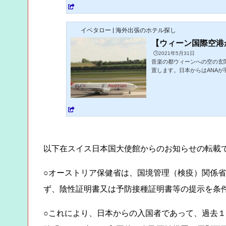
スが良い上に観光スポットやレ
イベタロー | 海外出張のホテル探し
【ウィーン国際空港
🕒️2021年5月31日
音楽の都ウィーンへの空の玄関口「ウィ
置します。日本からはANA
光やビジネス客の多い都市で
間引き運航をしています。詳
へのアクセス方法はタクシー以
以下在スイス日本国大使館からのお知らせの転載
○オーストリア保健省は、国境管理（検疫）関係
ず、陰性証明書又は予防接種証明書等の提示を条
○これにより、日本からの入国者であって、過去