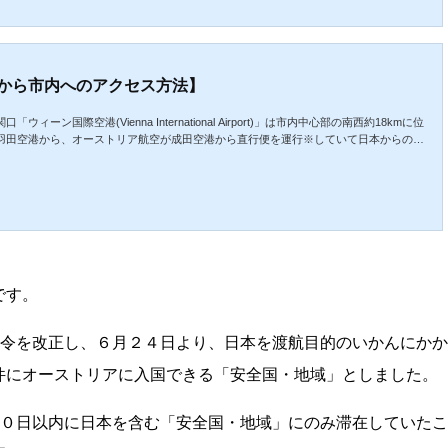
ストラン、各種ショップが密集するエリアです。前回に...
から市内へのアクセス方法】
ーン国際空港(Vienna International Airport)」は市内中心部の南西約18kmに位
が羽田空港から、オーストリア航空が成田空港から直行便を運行※していて日本からの観
す。※航空機の運航について：現在、新型コロナウィルスの影響で各航空会社は運休や
しい運行状況は航空会社へ直接確認していただく必要があります。空港から市内中心部
外にも列車やバスなど多彩です。今回は「ウィーン国際空...
です。
省令を改正し、６月２４日より、日本を渡航目的のいかんにか
件にオーストリアに入国できる「安全国・地域」としました。
１０日以内に日本を含む「安全国・地域」にのみ滞在していた