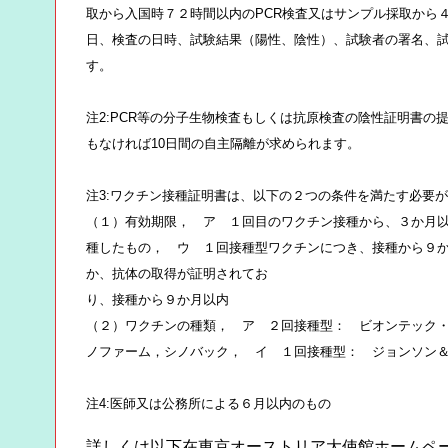
取から入国時７２時間以内のPCR検査又はサンプル採取から
日、検査の日時、試験結果（陽性、陰性）、試験者の署名、
す。
注2:PCR等の分子生物検査もしくは抗原検査の陰性証明書の
もなければ10日間の自主隔離が求められます。
注3:ワクチン接種証明書は、以下の２つの条件を満たす必要
（１）有効期限， ア １回目のワクチン接種から、３か月
種したもの， ウ １回接種型ワクチンにつき、接種から９
か、抗体の取得が証明されてお
り、接種から９か月以内
（２）ワクチンの種類， ア ２回接種型： ビオンテック・ファ
ノファーム，シノバック， イ １回接種型： ジョンソン
注4:医師又は公務所による６月以内のもの
詳しくは以下在東京オーストリア大使館ホームペ