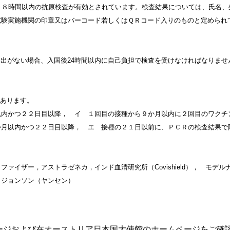
４８時間以内の抗原検査が有効とされています。検査結果については、氏名、
試験実施機関の印章又はバーコード若しくはＱＲコード入りのものと定められ
提出がない場合、入国後24時間以内に自己負担で検査を受けなければなりませ
があります。
以内かつ２２日目以降， イ １回目の接種から９か月以内に２回目のワクチ
か月以内かつ２２日目以降， エ 接種の２１日以前に、ＰＣＲの検査結果で
イザー，アストラゼネカ，インド血清研究所（Covishield）， モデル
＆ジョンソン（ヤンセン）
ージおよび在オーストリア日本国大使館のホームページをご確