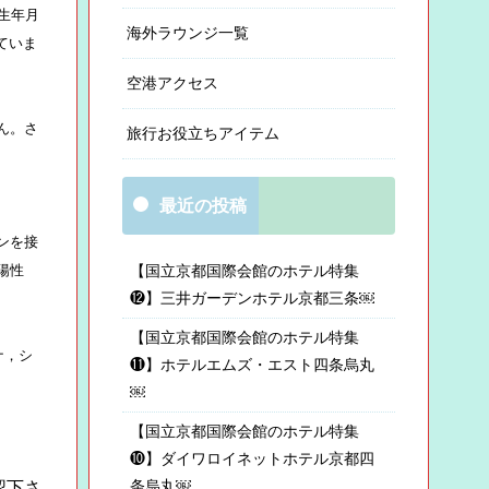
生年月
海外ラウンジ一覧
ていま
空港アクセス
ん。さ
旅行お役立ちアイテム
最近の投稿
ンを接
陽性
【国立京都国際会館のホテル特集
⓬】三井ガーデンホテル京都三条￼
【国立京都国際会館のホテル特集
ナ，シ
⓫】ホテルエムズ・エスト四条烏丸
￼
【国立京都国際会館のホテル特集
❿】ダイワロイネットホテル京都四
条烏丸￼
認下さ