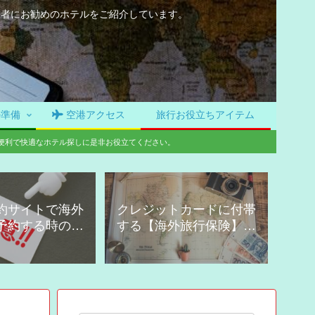
加者にお勧めのホテルをご紹介しています。
準備
空港アクセス
旅行お役立ちアイテム
便利で快適なホテル探しに是非お役立てください。
約サイトで海外
クレジットカードに付帯
予約する時の注
する【海外旅行保険】の
意点
活用！