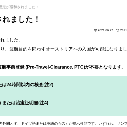
規定が緩和されました！
されました！
2021.06.27
2021
されました。
なり、渡航目的を問わずオーストリアへの入国が可能になりま
(Pre-Travel-Clearance, PTC)が不要となります
。
は24時間以内の検査(注2)
 または治癒証明書(注4)
内外問わず、ドイツ語または英語のもの）が提示可能です。いずれも、サン