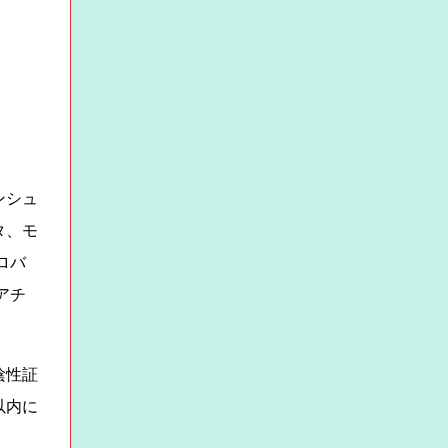
ンシュ
タ、モ
ロバ
アチ
陰性証
以内に