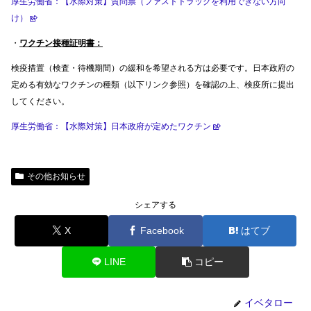
厚生労働省：【水際対策】質問票（ファストトラックを利用できない方向
け）
・
ワクチン接種証明書：
検疫措置（検査・待機期間）の緩和を希望される方は必要です。日本政府の
定める有効なワクチンの種類（以下リンク参照）を確認の上、検疫所に提出
してください。
厚生労働省：【水際対策】日本政府が定めたワクチン
その他お知らせ
シェアする
X
Facebook
はてブ
LINE
コピー
イベタロー