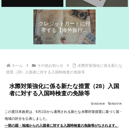
クレジットカードに付
帯する【海外旅行保
険】の活用！
ホーム
その他お知らせ
水際対策強化に係る新たな
措置（28）入国者に対する入国時検査の免除等
水際対策強化に係る新たな措置（28）入国
者に対する入国時検査の免除等
2022.06.08
2022.07.05
この度日本政府は、6月1日から適用される新たな水際対策措置に基づく国・
地域の区分を公表しました。
一部の国・地域からの入国者に対する入国時検査の免除等がなされます。