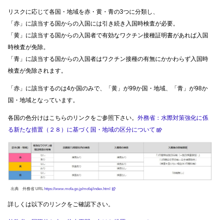
リスクに応じて各国・地域を赤・黄・青の3つに分類し、
「赤」に該当する国からの入国には引き続き入国時検査が必要。
「黄」に該当する国からの入国者で有効なワクチン接種証明書があれば入国
時検査が免除。
「青」に該当する国からの入国者はワクチン接種の有無にかかわらず入国時
検査が免除されます。
「赤」に該当するのは4か国のみで、「黄」が99か国・地域、「青」が98か
国・地域となっています。
各国の色分けはこちらのリンクをご参照下さい。
外務省：水際対策強化に係
る新たな措置（２８）に基づく国・地域の区分について
出典 外務省 URL
https://www.mofa.go.jp/mofaj/index.html
詳しくは以下のリンクをご確認下さい。