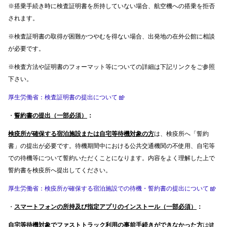
※搭乗手続き時に検査証明書を所持していない場合、航空機への搭乗を拒否
されます。
※検査証明書の取得が困難かつやむを得ない場合、出発地の在外公館に相談
が必要です。
※検査方法や証明書のフォーマット等についての詳細は下記リンクをご参照
下さい。
厚生労働省：検査証明書の提出について
・
誓約書の提出（一部必須）
：
検疫所が確保する宿泊施設または自宅等待機対象の方
は、検疫所へ「誓約
書」の提出が必要です。待機期間中における公共交通機関の不使用、自宅等
での待機等について誓約いただくことになります。内容をよく理解した上で
誓約書を検疫所へ提出してください。
厚生労働省：検疫所が確保する宿泊施設での待機・誓約書の提出について
・
スマートフォンの所持及び指定アプリのインストール（一部必須）
：
自宅等待機対象でファストトラック利用の事前手続きができなかった方
は健