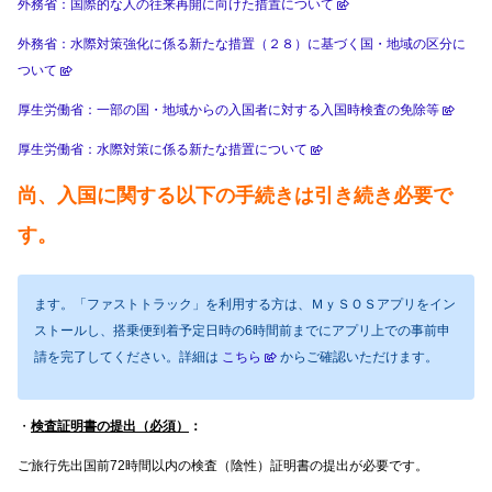
外務省：国際的な人の往来再開に向けた措置について
外務省：水際対策強化に係る新たな措置（２８）に基づく国・地域の区分に
ついて
厚生労働省：一部の国・地域からの入国者に対する入国時検査の免除等
厚生労働省：水際対策に係る新たな措置について
尚、入国に関する以下の手続きは引き続き必要で
す。
ます。「ファストトラック」を利用する方は、ＭｙＳＯＳアプリをイン
ストールし、搭乗便到着予定日時の6時間前までにアプリ上での事前申
請を完了してください。詳細は
こちら
からご確認いただけます。
・
検査証明書の提出（必須）
：
ご旅行先出国前72時間以内の検査（陰性）証明書の提出が必要です。