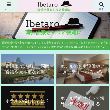
業務渡航専門の旅行会社に20年勤務歴した旅行のプロが国際会議や国際学会、
展示会、見本市などのイベント参加者にお勧めのホテルをご紹介しています。
メニュー
検索
国際会議や見本市など海外のイベントに参加するビジネスマン向けに「おすすめホテル」や「ホ
テル選びのポイント」をご紹介しています。便利で快適なホテル探しに是非お役立てください。
宿泊エリア選び 国際
ホテルの客室設備やア
会議や見本市など海外
メニティーいろいろ
出張用
ホテル予約サイトで海
ホテルの格付けとは？
外ホテルを予約する時
の注意点