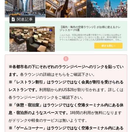
【国内・海外の空港ラウンジ】がお得に使えるクレ
ジットカード6選
こんにちは。今回は格安の年会費で空港ラウンジが使えるお得なク
レジットカードをご紹介していきたいと思います。昨今の新型コロ
ナウィルス感染拡大によって生じた出入国管理の煩雑化や、それ以
前から続いている搭乗前検査(保安検査)の厳密化で空港での待機...
※各都市名の下にそれぞれのラウンジページへのリンクを貼ってい
ます。
各ラウンジの詳細はそちらをご確認下さい。
※「レストラン割引」はラウンジではなく会員が割引を受けられる
レストランです。
利用額から約US$28が割り引かれます。詳しくは
各ラウンジページのリンクをご確認下さい。
※「休憩・宿泊室」はラウンジではなく空港ターミナル内にある休
息・宿泊所のようなスペースです。
1時間の利用が無料になります
がドリンクや軽食のサービスは無いようです。
※「ゲームコーナー」はラウンジではなく空港ターミナル内にある