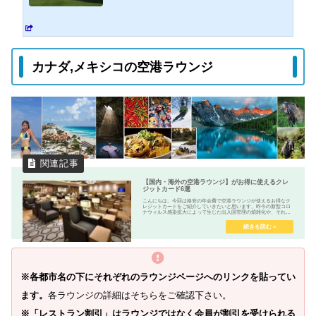
立公園「ナショナル・モール」。「ホワイトハウス」の南側、東西3k
mに広がる広大な庭園と緑地に沿って「アメリカ合衆国議会議事堂」
や「スミソニアン博物館群」、「リンカーン記念堂」や国有の美術館
が並んでいます。またワシントンD.Cは日本（東京）から寄贈された
桜でも有名です。この寄贈を記念してはじまった「全米桜祭り」には
カナダ,メキシコの空港ラウンジ
毎...
【国内・海外の空港ラウンジ】がお得に使えるクレ
ジットカード6選
こんにちは。今回は格安の年会費で空港ラウンジが使えるお得なク
レジットカードをご紹介していきたいと思います。昨今の新型コロ
ナウィルス感染拡大によって生じた出入国管理の煩雑化や、それ以
前から続いている搭乗前検査(保安検査)の厳密化で空港での待機...
※各都市名の下にそれぞれのラウンジページへのリンクを貼ってい
ます。
各ラウンジの詳細はそちらをご確認下さい。
※「レストラン割引」はラウンジではなく会員が割引を受けられる