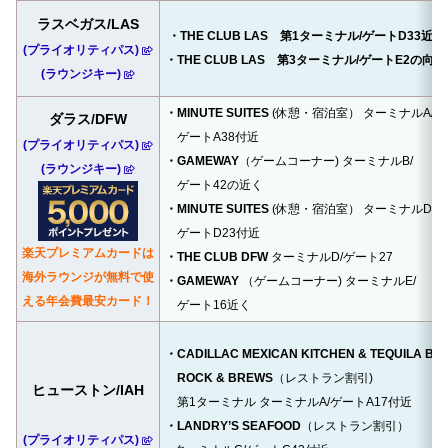
ラスベガス/LAS
・THE CLUB LAS 第1ターミナル/ゲートD33近く
(プライオリティパス)
・THE CLUB LAS 第3ターミナル/ゲートE2の向
(ラウンジキー)
・MINUTE SUITES
(休憩・宿泊室） ターミナルA/
ダラス/DFW
ゲートA38付近
(プライオリティパス)
・GAMEWAY
（ゲームコーナー) ターミナルB/
(ラウンジキー)
ゲート42の近く
・MINUTE SUITES
(休憩・宿泊室） ターミナルD/
ゲートD23付近
楽天プレミアムカードは
・THE CLUB DFW
ターミナルD/ゲート27
海外ラウンジが無料で使
・GAMEWAY
（ゲームコーナー) ターミナルE/
える年会費最安カード！
ゲート16近く
・CADILLAC MEXICAN KITCHEN & TEQUILA BA
ROCK & BREWS
（レストラン割引)
ヒューストン/IAH
第1ターミナル ターミナルA/ゲートA17付近
・LANDRY’S SEAFOOD
（レストラン割引）
(プライオリティパス)