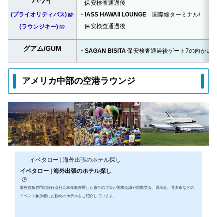
ハワイ
保安検査通過後
(プライオリティパス)
・IASS HAWAII LOUNGE
国際線ターミナル/
保安検査通過後
(ラウンジキー)
グアム/GUM
・SAGAN BISITA
保安検査通過後ゲート7の向かい
アメリカ中部の空港ラウンジ
イベタロー | 海外出張のホテル探し
イベタロー | 海外出張のホテル探し
🕒️
業務渡航専門の旅行会社に20年勤務歴した旅行のプロが国際会議や国際学会、展示会、見本市などの
イベント参加者にお勧めのホテルをご紹介しています。