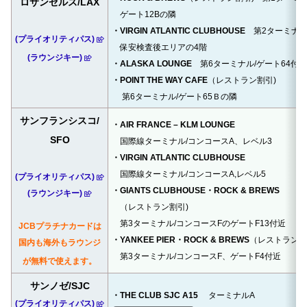
ロサンゼルス/LAX
ゲート12Bの隣
・VIRGIN ATLANTIC CLUBHOUSE
第2ターミナル
(プライオリティパス)
保安検査後エリアの4階
(ラウンジキー)
・ALASKA LOUNGE
第6ターミナル/ゲート64付近
・POINT THE WAY CAFE
（レストラン割引)
第6ターミナル/ゲート65Ｂの隣
サンフランシスコ/
・AIR FRANCE – KLM LOUNGE
SFO
国際線ターミナル/コンコースA、レベル3
・VIRGIN ATLANTIC CLUBHOUSE
国際線ターミナル/コンコースA,レベル5
(プライオリティパス)
・GIANTS CLUBHOUSE・ROCK & BREWS
(ラウンジキー)
（レストラン割引)
第3ターミナル/コンコースFのゲートF13付近
JCBプラチナカードは
・YANKEE PIER・ROCK & BREWS
（レストラン
国内も海外もラウンジ
第3ターミナル/コンコースF、ゲートF4付近
が無料で使えます。
サンノゼ/SJC
・THE CLUB SJC A15
ターミナルA
(プライオリティパス)