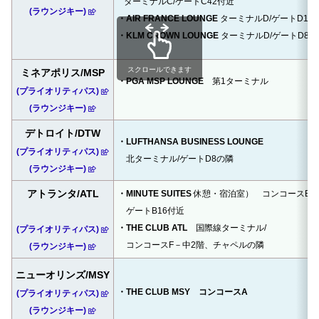
ターミナルC/ゲートC42付近
(ラウンジキー)
・AIR FRANCE LOUNGE
ターミナルD/
ゲートD12
・KLM CROWN LOUNGE
ターミナルD/
ゲートD8付
スクロールできます
ミネアポリス/MSP
・PGA MSP LOUNGE
第1ターミナル
(プライオリティパス)
(ラウンジキー)
デトロイト/DTW
・LUFTHANSA BUSINESS LOUNGE
(プライオリティパス)
北ターミナル/ゲートD8の隣
(ラウンジキー)
アトランタ/ATL
・MINUTE SUITES
休憩・宿泊室） コンコースB/
ゲートB16付近
・THE CLUB ATL
国際線ターミナル/
(プライオリティパス)
コンコースF－中2階、チャペルの隣
(ラウンジキー)
ニューオリンズ/MSY
・THE CLUB MSY コンコースA
(プライオリティパス)
(ラウンジキー)