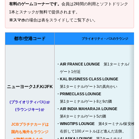
有料のゲームコーナーです。
会員は2時間の利用とソフトドリンク
1本とスナックが無料で提供されます。
※スマホ
の場合は表をスライドしてご覧下さい。
都市/空港コード
プライオリティ・パスのラウンジ
・AIR FRANCE LOUNGE
第1ターミナル/
ゲート1付近
・KAL BUSINESS CLASS LOUNGE
ニューヨークJ.F.K/JFK
第1ターミナル/ゲート3の真向かい
・PRIMECLASS LOUNGE
第1ターミナル/ゲート8と9の隣
(プライオリティパス)
・AIR INDIA MAHARAJA LOUNGE
(ラウンジキー)
第4ターミナル/ゲート5の隣
・WINGTIPS LOUNGE
第4ターミナル/保安検
JCBプラチナカードは
右折して100メートルほど進んだ左側。
国内も海外もラウンジ
・ALASKA LOUNGE
第7ターミナル/