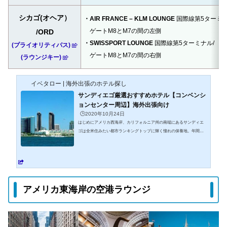
シカゴ(オヘア）
・AIR FRANCE – KLM LOUNGE
国際線第5ターミナ
ゲートM8とM7の間の左側
/ORD
・SWISSPORT LOUNGE
国際線第5ターミナル/
(プライオリティパス)
ゲートM8とM7の間の右側
(ラウンジキー)
イベタロー | 海外出張のホテル探し
サンディエゴ厳選おすすめホテル【コンベンシ
ョンセンター周辺】海外出張向け
🕒️2020年10月24日
はじめにアメリカ西海岸、カリフォルニア州の南端にあるサンディエ
ゴは全米住みたい都市ランキングトップに輝く憧れの保養地。年間平
均気温約20℃、最高気温27度くらいと年中過ごしやすい快適な気候、
澄んだ空気と美しいビーチは都会の喧騒を忘れさせてくれます。今回
はサンディエゴで開催される国際会議や見本市、展示会などのイベン
ト参加に便利なダウンタウンのおすすめホテルをご紹介していきま
す。是非参考にして下さい。ホテル選びは旅の思い出を左右する重要
な要素の一つです。旅行を愛する皆様に素敵なホテルが見つかること
アメリカ東海岸の空港ラウンジ
を願...