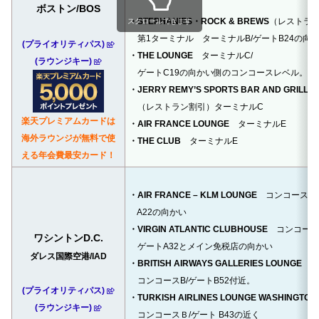
ボストン/BOS
・STEPHANIES・ROCK & BREWS
（レストラ
スクロールできます
第1ターミナル ターミナルB/
ゲートB24の向
(プライオリティパス)
・THE LOUNGE
ターミナルC/
(ラウンジキー)
ゲートC19の向かい側のコンコースレベル。
・JERRY REMY’S SPORTS BAR AND GRILL
（レストラン割引）ターミナルC
楽天プレミアムカードは
・AIR FRANCE LOUNGE
ターミナルE
海外ラウンジが無料で使
・THE CLUB
ターミナルE
える年会費最安カード！
・AIR FRANCE – KLM LOUNGE
コンコースA
A22の向かい
・VIRGIN ATLANTIC CLUBHOUSE
コンコース
ワシントンD.C.
ゲートA32とメイン免税店の向かい
ダレス国際空港/IAD
・BRITISH AIRWAYS GALLERIES LOUNGE
コンコースB/ゲートB52付近。
(プライオリティパス)
・TURKISH AIRLINES LOUNGE WASHINGTON
(ラウンジキー)
コンコースＢ/ゲート B43の近く