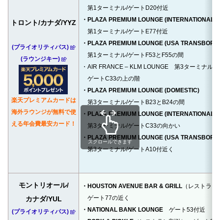
第1ターミナル/ゲートD20付近
・PLAZA PREMIUM LOUNGE (INTERNATIONAL)
トロント/カナダ/YYZ
第1ターミナル/ゲートE77付近
・PLAZA PREMIUM LOUNGE (USA TRANSBORD
(プライオリティパス)
第1ターミナル/ゲートF53とF55の間
(ラウンジキー)
・AIR FRANCE – KLM LOUNGE 第3ターミナル
ゲートC33の上の階
・PLAZA PREMIUM LOUNGE (DOMESTIC)
楽天プレミアムカードは
第3ターミナル/ゲートB23とB24の間
海外ラウンジが無料で使
・PLAZA PREMIUM LOUNGE (INTERNATIONAL)
える年会費最安カード！
第3ターミナル/ゲートC33の向かい
・PLAZA PREMIUM LOUNGE (USA TRANSBORD
スクロールできます
第3ターミナル/ゲートA10付近く
モントリオール/
・HOUSTON AVENUE BAR & GRILL
（レストラン
ゲート77の近く
カナダ/YUL
・NATIONAL BANK LOUNGE
ゲート53付近
(プライオリティパス)