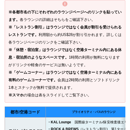
※各都市名の下にそれぞれのラウンジページへのリンクを貼ってい
ます。
各ラウンジの詳細はそちらをご確認下さい。
※「レストラン割引」はラウンジではなく会員が割引を受けられる
レストランです。
利用額から約US$28が割り引かれます。詳しくは
各ラウンジページのリンクをご確認下さい。
※「休憩・宿泊室」はラウンジではなく空港ターミナル内にある休
息・宿泊所のようなスペースです。
1時間の利用が無料になります
がドリンクや軽食のサービスは無いようです。
※「ゲームコーナー」はラウンジではなく空港ターミナル内にある
有料のゲームコーナーです。
会員は2時間の利用とソフトドリンク
1本とスナックが無料で提供されます。
※スマホ
の場合は表をスライドしてご覧下さい。
都市/空港コード
プライオリティ・パスのラウンジ
・KAL Lounge
国際線ターミナル/保安検査後エリ
・ROCK & BREWS
（レストラン割引)
第1ターミナ