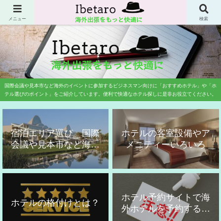
業務渡航専門の旅行会社に20年勤務歴した旅行のプロが国際会議や国際学会、
展示会、見本市などのイベント参加者にお勧めのホテルをご紹介しています。
メニュー
検索
国際会議や見本市など海外のイベントに参加するビジネスマン向けに「おすすめホテル」や「ホ
テル選びのポイント」をご紹介しています。便利で快適なホテル探しに是非お役立てください。
宿泊エリア選び 国際
ホテルの客室設備やア
会議や見本市など海外
メニティーいろいろ
出張用
ホテル予約サイトで海
ホテルの格付けとは？
外ホテルを予約する時
の注意点