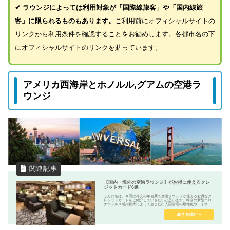
✔ ラウンジによっては利用対象が「国際線旅客」や「国内線旅
客」に限られるものもあります。
ご利用前にオフィシャルサイトの
リンクから利用条件を確認することをお勧めします。各都市名の下
にオフィシャルサイトのリンクを貼っています。
アメリカ西海岸とホノルル,グアムの空港ラ
ウンジ
【国内・海外の空港ラウンジ】がお得に使えるクレ
ジットカード6選
こんにちは。今回は格安の年会費で空港ラウンジが使えるお得なク
レジットカードをご紹介していきたいと思います。昨今の新型コロ
ナウィルス感染拡大によって生じた出入国管理の煩雑化や、それ以
前から続いている搭乗前検査(保安検査)の厳密化で空港での待機...