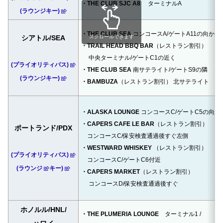
・THE CLUB SJC A8
ターミナルA
(ラウンジキー)
・THE CLUB SEA
コンコースA/ゲートA11の向かい
シアトル/SEA
スクロールできます
・TRAIL HEAD BBQ BAR
（レストラン割引）
中央ターミナル/ゲートC1の近く
(プライオリティパス)
・THE CLUB SEA
南サテライト/ゲートS9の隣
(ラウンジキー)
・BAMBUZA
（レストラン割引） 北サテライト
・ALASKA LOUNGE
コンコースC/ゲートC5の向か
・CAPERS CAFE LE BAR
（レストラン割引）
ポートランド/PDX
コンコースC/保安検査通過後すぐ左側
・WESTWARD WHISKEY
（レストラン割引）
(プライオリティパス)
コンコースC/ゲートC6付近
(ラウンジ
キー)
・CAPERS MARKET
（レストラン割引）
コンコースD/保安検査通過後すぐ
ホノルル/HNL/
・THE PLUMERIA LOUNGE
ターミナル1 /