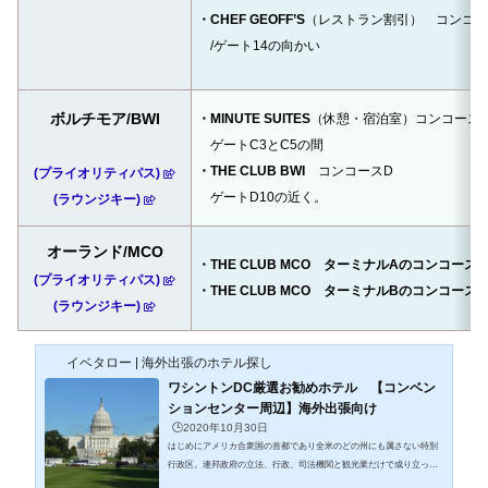
・CHEF GEOFF’S
（レストラン割引） コンコー
/ゲート14の向かい
ボルチモア/BWI
・MINUTE SUITES
（休憩・宿泊室）コンコース
ゲートC3とC5の間
・THE CLUB BWI
コンコースD
(プライオリティパス)
ゲートD10の近く。
(ラウンジキー)
オーランド/MCO
・THE CLUB MCO ターミナルAのコンコース1
(プライオリティパス)
・THE CLUB MCO ターミナルBのコンコース4
(ラウンジキー)
イベタロー | 海外出張のホテル探し
ワシントンDC厳選お勧めホテル 【コンベン
ションセンター周辺】海外出張向け
🕒️2020年10月30日
はじめにアメリカ合衆国の首都であり全米のどの州にも属さない特別
行政区。連邦政府の立法、行政、司法機関と観光業だけで成り立って
いるといわれる特別な街です。最大のみどころは市内中心部にある国